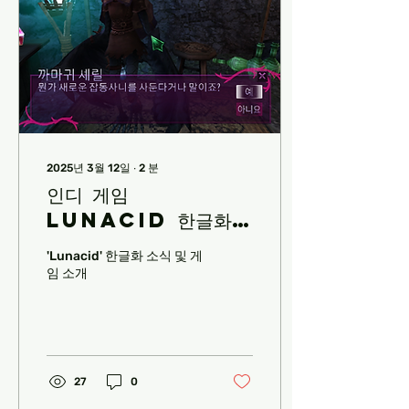
2025년 3월 12일
∙
2
분
인디 게임
Lunacid 한글화
소식 및 게임 소개
'Lunacid' 한글화 소식 및 게
임 소개
27
0