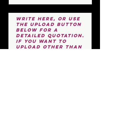
Upload
Maximum file size : 15MB
Submit
개인정보 보호정책
©2023 by Language-games.