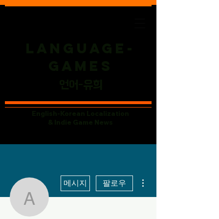
Language-
Games
​언어-유희
English-Korean Localization
& Indie Game News
더보기
메시지
팔로우
a86753094