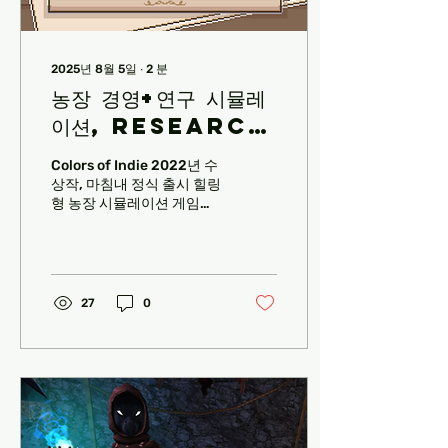
2025년 8월 5일
∙
2
분
농장 경영+연구 시뮬레
이션, research
story 한글화 발매
Colors of Indie 2022년 수
상작, 마침내 정식 출시 힐링
형 농장 시뮬레이션 게임
《Research Story》가 2년
6개월여의 얼리 엑세스 기간
을 마치고 정식 스팀/스토브
등의 플랫폼을 통하여 정식
출시됐다. 플레이어는 식물
27
0
과...