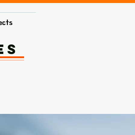
ects
es