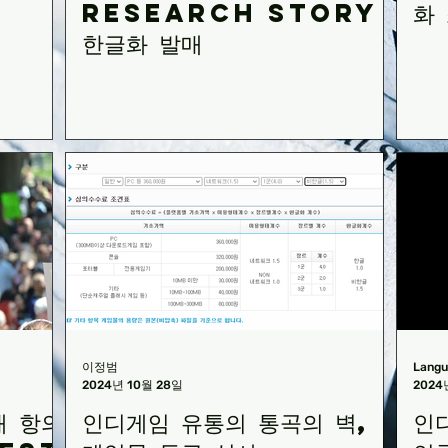
research story
화
t
한글화 발매
–
r
이정범
Lang
2024년 10월 28일
2024
개 항의
인디게임 유통의 통곡의 벽,
인