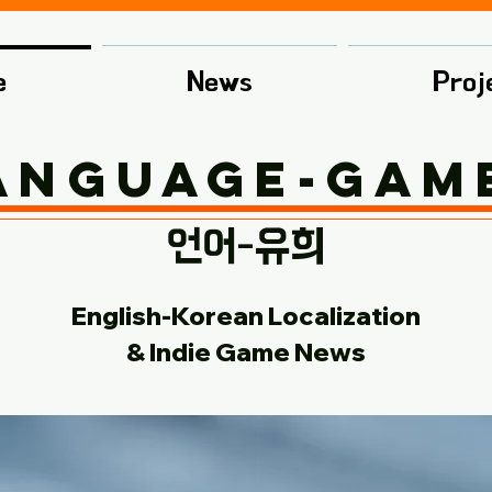
e
News
Proj
anguage-Gam
​언어-유희
English-Korean Localization
& Indie Game News