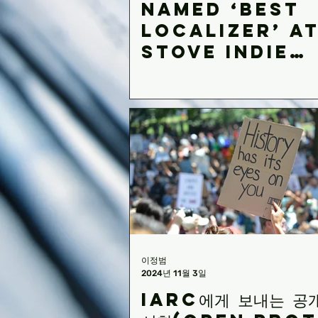
Named ‘Best
Localizer’ a
STOVE Indie
Awards 2025 
Announces
Special
Discount fo
New Clients
이정범
2024년 11월 3일
IARC에게 보내는 공