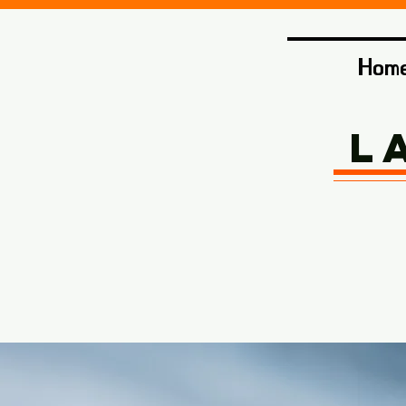
Hom
L