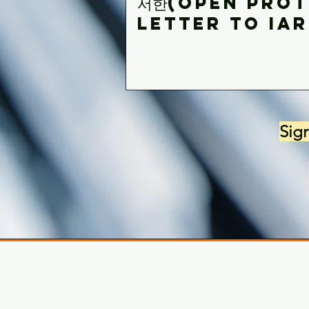
서한(Open Prot
Letter to IAR
Sig