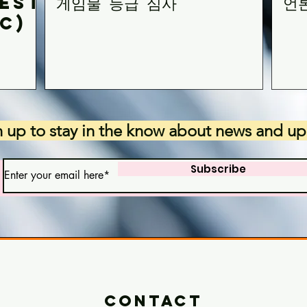
est
게임물 등급 심사
언
C)
n up to stay in the know about news and up
Subscribe
Contact