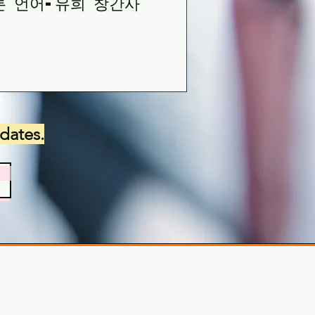
론 언어-유희 창간사
dates.