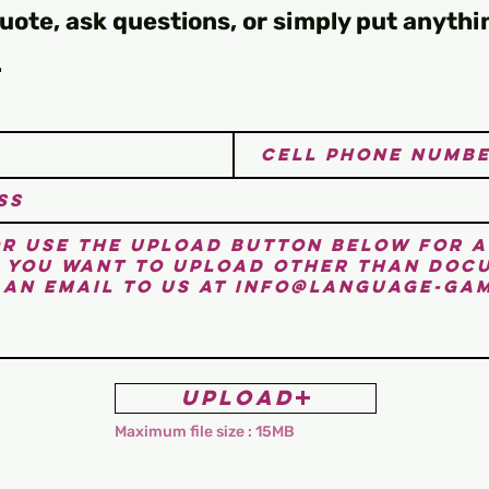
quote, ask questions, or simply put anythi
.
Upload
Maximum file size : 15MB